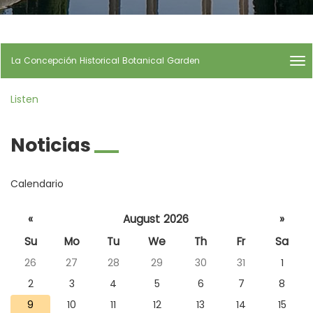
idioma
a
la
página
de
La Concepción Historical Botanical Garden
me
inicio
titl
La
Listen
Co
His
Bot
Noticias
Ga
|
nav
La
Calendario
Co
His
Seleccione
«
August 2026
»
Bot
un día
Ga
Su
Mo
Tu
We
Th
Fr
Sa
para
26
27
28
29
30
31
1
consultar
las
2
3
4
5
6
7
8
noticias
9
10
11
12
13
14
15
de ese día