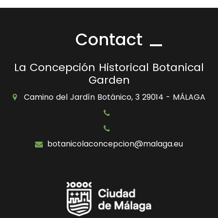
Contact
La Concepción Historical Botanical
Garden
Camino del Jardín Botánico, 3 29014 - MÁLAGA
botanicolaconcepcion@malaga.eu
Icono
Icono
Icono
Icono
de
de
de
de
facebook
twitter
Instagram
Otras
Redes
Sociales