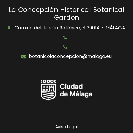
La Concepción Historical Botanical
Garden
Camino del Jardín Botánico, 3 29014 - MÁLAGA
botanicolaconcepcion@malaga.eu
Icono
Icono
Icono
Icono
de
de
de
de
facebook
twitter
Instagram
Otras
Redes
Sociales
Ayuntamie
Aviso Legal