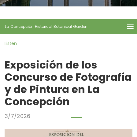
a
idioma
la
página
de
inicio
La Concepción Historical Botanical Garden
me
titl
La
Listen
Co
His
Bot
Exposición de los
Ga
|
Concurso de Fotografía
nav
La
y de Pintura en La
Co
His
Bot
Concepción
Ga
3/7/2026