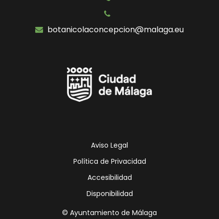
botanicolaconcepcion@malaga.eu
Icono
Icono
Icono
Icono
de
de
de
de
facebook
twitter
Instagram
Otras
Redes
Sociales
Ayuntamie
Aviso Legal
Política de Privacidad
Accesibilidad
Disponibilidad
© Ayuntamiento de Málaga