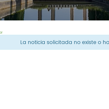
ir
a
la
página
de
inicio
ar
La noticia solicitada no existe o 
legar