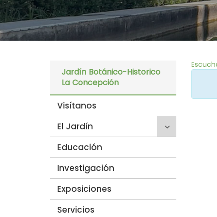
Escuch
Jardín Botánico-Historico
La Concepción
Visítanos
Click
El Jardín
para
Educación
desplegar/p
secciones
Investigación
hijas:
'El
Exposiciones
Jardín'
Servicios