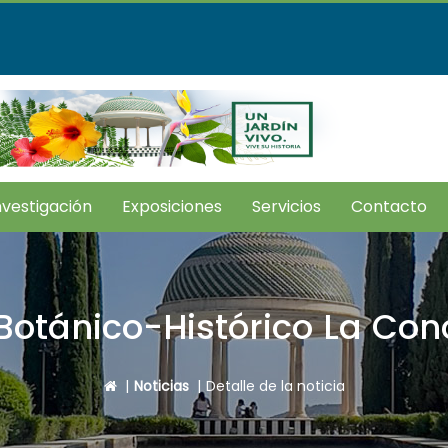
nvestigación
Exposiciones
Servicios
Contacto
.toggle.subsections???
Botánico-Histórico La Co
Icono
|
Noticias
|
Detalle de la noticia
de
Home
para