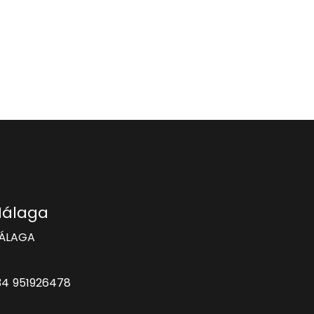
Málaga
MÁLAGA
34 951926478