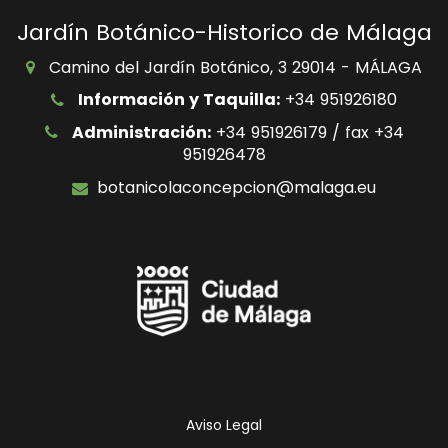
Jardín Botánico-Historico de Málaga
Camino del Jardín Botánico, 3 29014 - MÁLAGA
Información y Taquilla:
+34 951926180
Administración:
+34 951926179 / fax +34
951926478
botanicolaconcepcion@malaga.eu
Icono
Icono
Icono
Icono
de
de
de
de
facebook
twitter
Instagram
Otras
Redes
Sociales
Ayuntamie
Aviso Legal