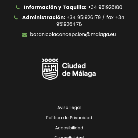
Información y Taquilla:
+34 951926180
Administración:
+34 951926179 / fax +34
951926478
botanicolaconcepcion@malaga.eu
Icono
Icono
Icono
Icono
de
de
de
de
facebook
twitter
Instagram
Otras
Redes
Sociales
Ayuntamie
Aviso Legal
Política de Privacidad
Accesibilidad